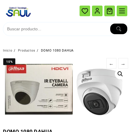
Ir
al
contenido
Inicio
Productos
DOMO 1080 DAHUA
10%
10%
←
→
DOMO 1080 DAHUA