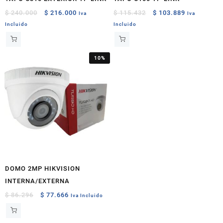
Original
Current
Original
Current
$
240.000
$
216.000
$
115.432
$
103.889
Iva
Iva
price
price
price
price
Incluido
Incluido
was:
is:
was:
is:
$ 240.000.
$ 216.000.
$ 115.432.
$ 103.889.
10%
DOMO 2MP HIKVISION
INTERNA/EXTERNA
Original
Current
$
86.296
$
77.666
Iva Incluido
price
price
was:
is: