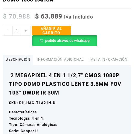
Original
Current
$
70.988
$
63.889
Iva Incluido
price
price
was:
is:
AÑADIR AL
DOMO
-
+
CARRITO
$ 70.988.
$ 63.889.
1080
pedido atravez de whatsapp
DAHUA
cantidad
DESCRIPCIÓN
INFORMACIÓN ADICIONAL
META INFORMACIÓN
2 MEGAPIXEL 4 EN 1 1/2,7″ CMOS 1080P
TIPO DOMO PLASTICO LENTE 3.6MM FOV
103° DWDR IR 30M
SKU: DH-HAC-T1A21N-U
Características
Tecnología: 4 en 1,
Tipo: Cámaras Analógicas
Serie: Cooper U