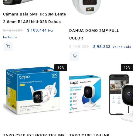
Cámara Bala 5MP IR 20M Lente
2.8mm B1A51N-U-028 Dahua
Original
Current
$
121.604
$
109.444
DAHUA DOMO 2MP FULL
Iva
price
price
Incluido
COLOR
was:
is:
Original
Current
$
109.259
$
98.333
Iva Incluido
$ 121.604.
$ 109.444.
price
price
was:
is:
$ 109.259.
$ 98.333.
10%
10%
TAPO C310 EXTERIOR TP-LINK
TAPO C100 TP-LINK