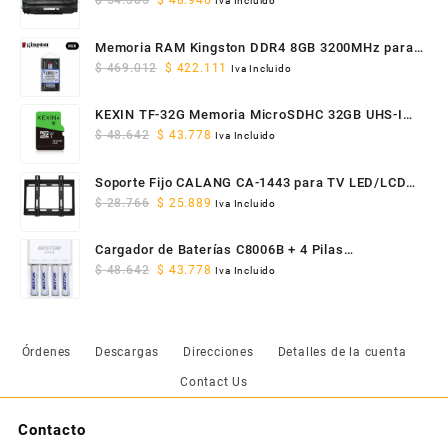
$
54.385
$
48.946
Iva Incluido
price
price
was:
is:
Memoria RAM Kingston DDR4 8GB 3200MHz para
$ 54.385.
$ 48.946.
Original
Current
Portátil SODIMM
$
469.012
$
422.111
Iva Incluido
price
price
was:
is:
KEXIN TF-32G Memoria MicroSDHC 32GB UHS-I
$ 469.012.
$ 422.111.
Original
Current
Clase 10 U1
$
48.642
$
43.778
Iva Incluido
price
price
was:
is:
Soporte Fijo CALANG CA-1443 para TV LED/LCD
$ 48.642.
$ 43.778.
Original
Current
14" a 43" VESA
$
28.766
$
25.889
Iva Incluido
price
price
was:
is:
Cargador de Baterías C8006B + 4 Pilas
$ 28.766.
$ 25.889.
Original
Current
Recargables AAA 1100mAh
$
48.642
$
43.778
Iva Incluido
price
price
was:
is:
$ 48.642.
$ 43.778.
Órdenes
Descargas
Direcciones
Detalles de la cuenta
Contact Us
Contacto