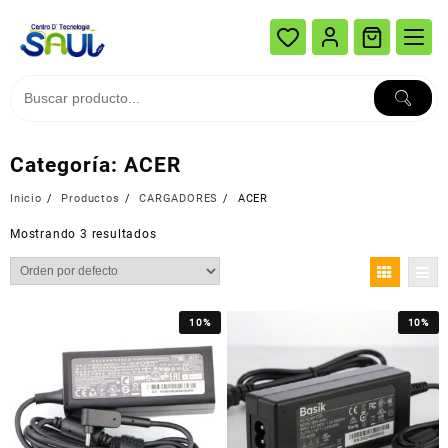
Ir
al
contenido
Categoría:
ACER
Inicio
Productos
CARGADORES
ACER
Mostrando 3 resultados
10%
10%