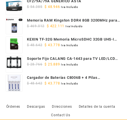
CF279A/79A GENERICO ASTA
Original
Current
$
54.385
$
48.946
Iva Incluido
price
price
was:
is:
Memoria RAM Kingston DDR4 8GB 3200MHz para
$ 54.385.
$ 48.946.
Original
Current
Portátil SODIMM
$
469.012
$
422.111
Iva Incluido
price
price
was:
is:
KEXIN TF-32G Memoria MicroSDHC 32GB UHS-I
$ 469.012.
$ 422.111.
Original
Current
Clase 10 U1
$
48.642
$
43.778
Iva Incluido
price
price
was:
is:
Soporte Fijo CALANG CA-1443 para TV LED/LCD
$ 48.642.
$ 43.778.
Original
Current
14" a 43" VESA
$
28.766
$
25.889
Iva Incluido
price
price
was:
is:
Cargador de Baterías C8006B + 4 Pilas
$ 28.766.
$ 25.889.
Original
Current
Recargables AAA 1100mAh
$
48.642
$
43.778
Iva Incluido
price
price
was:
is:
$ 48.642.
$ 43.778.
Órdenes
Descargas
Direcciones
Detalles de la cuenta
Contact Us