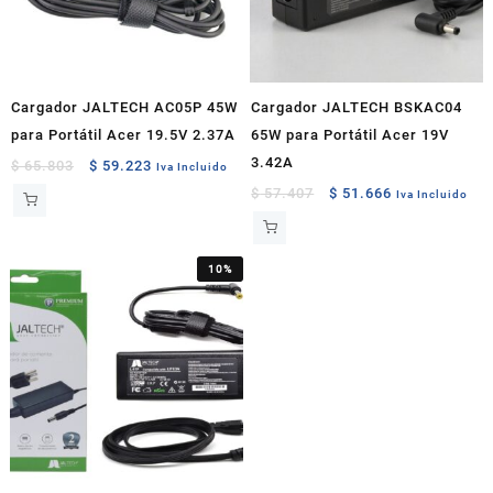
Cargador JALTECH AC05P 45W
Cargador JALTECH BSKAC04
para Portátil Acer 19.5V 2.37A
65W para Portátil Acer 19V
3.42A
Original
Current
$
65.803
$
59.223
Iva Incluido
price
price
Original
Current
$
57.407
$
51.666
Iva Incluido
was:
is:
price
price
$ 65.803.
$ 59.223.
was:
is:
$ 57.407.
$ 51.666.
10%