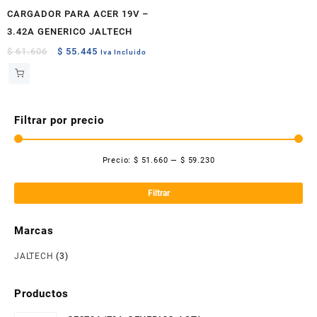
CARGADOR PARA ACER 19V –
3.42A GENERICO JALTECH
Original
Current
$
61.606
$
55.445
Iva Incluido
price
price
was:
is:
$ 61.606.
$ 55.445.
Filtrar por precio
Precio:
$ 51.660
—
$ 59.230
Pre
Pre
mí
má
Filtrar
Marcas
JALTECH
(3)
Productos