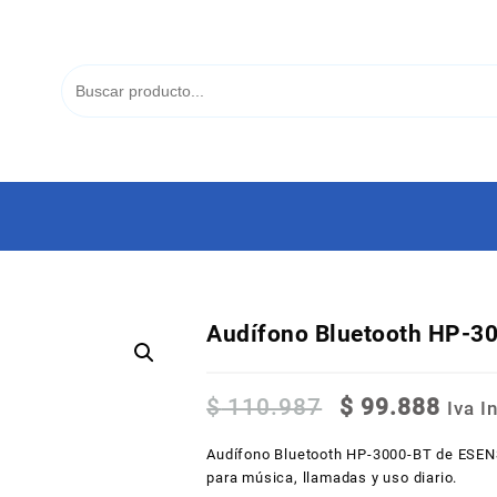
Audífono Bluetooth HP-3
Original
Curr
$
110.987
$
99.888
Iva I
price
price
was:
is:
Audífono Bluetooth HP-3000-BT de ESENS
$ 110.987.
$ 99
para música, llamadas y uso diario.