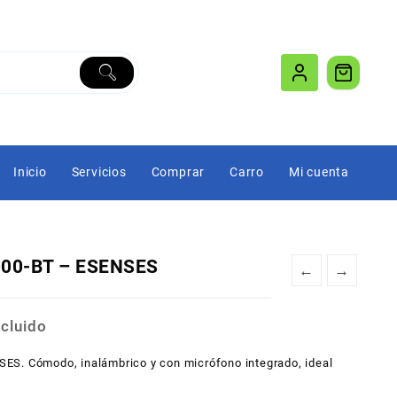
Inicio
Servicios
Comprar
Carro
Mi cuenta
000-BT – ESENSES
←
→
ent
ncluido
ES. Cómodo, inalámbrico y con micrófono integrado, ideal
.888.