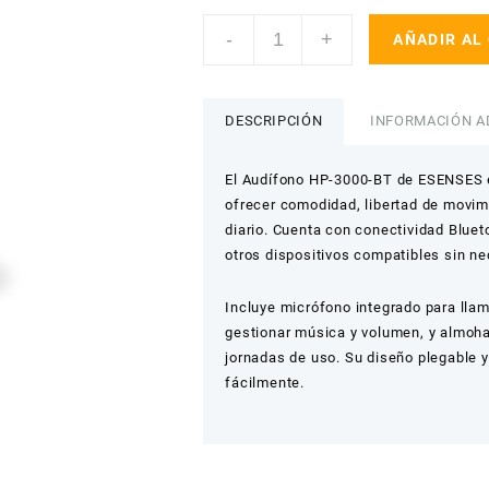
Audífono
-
+
AÑADIR AL
Bluetooth
HP-
3000-
BT
DESCRIPCIÓN
INFORMACIÓN A
–
ESENSES
El Audífono HP-3000-BT de ESENSES e
cantidad
ofrecer comodidad, libertad de movim
diario. Cuenta con conectividad Blue
otros dispositivos compatibles sin n
Incluye micrófono integrado para lla
gestionar música y volumen, y almoha
jornadas de uso. Su diseño plegable y
fácilmente.