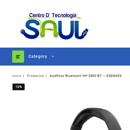
Ir
al
contenido
Category
Inicio
Productos
Audífono Bluetooth HP-3000-BT – ESENSES
10%
10%