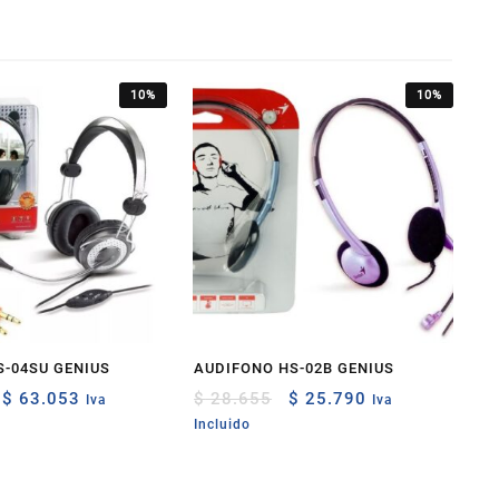
10%
10%
-04SU GENIUS
AUDIFONO HS-02B GENIUS
Original
Current
Original
Current
$
63.053
$
28.655
$
25.790
Iva
Iva
price
price
price
price
Incluido
was:
is:
was:
is:
$ 70.059.
$ 63.053.
$ 28.655.
$ 25.790.