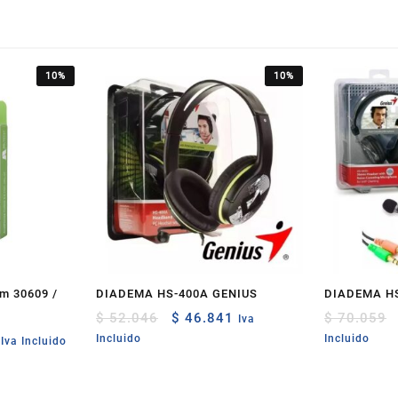
10%
10%
m 30609 /
DIADEMA HS-400A GENIUS
DIADEMA HS
Original
Current
$
52.046
$
46.841
$
70.059
Iva
price
price
Current
Incluido
Incluido
Iva Incluido
was:
is:
price
$ 52.046.
$ 46.841.
is:
3.
$ 9.444.