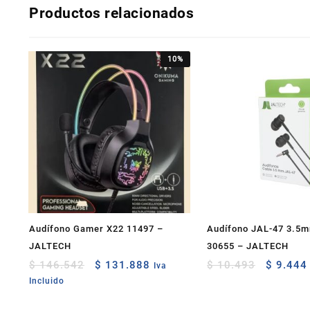
Productos relacionados
10%
Audífono Gamer X22 11497 –
Audífono JAL-47 3.5m
JALTECH
30655 – JALTECH
Original
Current
Original
$
146.542
$
131.888
$
10.493
$
9.444
Iva
price
price
price
Incluido
was:
is:
was:
$ 146.542.
$ 131.888.
$ 10.49