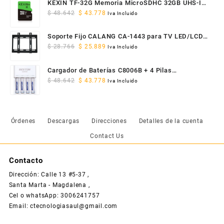
KEXIN TF-32G Memoria MicroSDHC 32GB UHS-I
$ 469.012.
$ 422.111.
Original
Current
Clase 10 U1
$
48.642
$
43.778
Iva Incluido
price
price
was:
is:
Soporte Fijo CALANG CA-1443 para TV LED/LCD
$ 48.642.
$ 43.778.
Original
Current
14" a 43" VESA
$
28.766
$
25.889
Iva Incluido
price
price
was:
is:
Cargador de Baterías C8006B + 4 Pilas
$ 28.766.
$ 25.889.
Original
Current
Recargables AAA 1100mAh
$
48.642
$
43.778
Iva Incluido
price
price
was:
is:
$ 48.642.
$ 43.778.
Órdenes
Descargas
Direcciones
Detalles de la cuenta
Contact Us
Contacto
Dirección: Calle 13 #5-37 ,
Santa Marta - Magdalena ,
Cel o whatsApp: 3006241757
Email: ctecnologiasaul@gmail.com