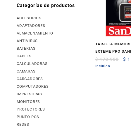
Categorías de productos
ACCESORIOS
ADAPTADORES
ALMACENAMIENTO
ANTIVIRUS
TARJETA MEMORI
BATERIAS
EXTEME PRO SAN
CABLES
Ori
$
170.988
$
1
CALCULADORAS
pri
Incluido
was
CAMARAS
$ 1
CARGADORES
COMPUTADORES
IMPRESORAS
MONITORES
PROTECTORES
PUNTO POS
REDES