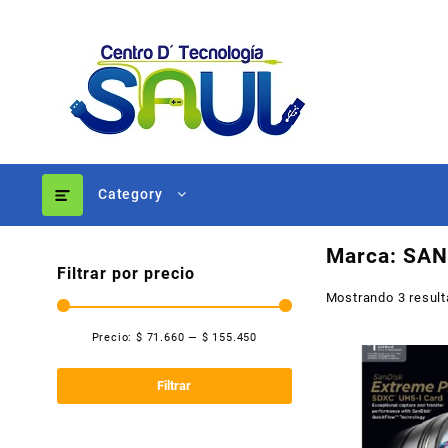
Ir
al
contenido
Category
Marca:
SAN
Filtrar por precio
Mostrando 3 resul
Precio:
$ 71.660
—
$ 155.450
Precio
Precio
mínimo
máximo
Filtrar