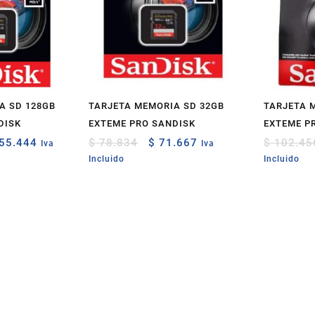
A SD 128GB
TARJETA MEMORIA SD 32GB
TARJETA 
DISK
EXTEME PRO SANDISK
EXTEME P
ginal
Current
Original
Current
55.444
$
78.834
$
71.667
$
102.45
Iva
Iva
ce
price
price
price
Incluido
Incluido
:
is:
was:
is:
70.988.
$ 155.444.
$ 78.834.
$ 71.667.