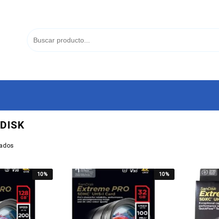
DISK
tados
10%
10%