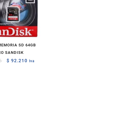
MEMORIA SD 64GB
RO SANDISK
Original
Current
6
$
92.210
Iva
price
price
was:
is:
$ 102.456.
$ 92.210.