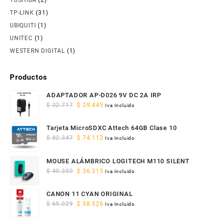
TOSHIBA
(2)
TP-LINK
(31)
UBIQUITI
(1)
UNITEC
(1)
WESTERN DIGITAL
(1)
Productos
ADAPTADOR AP-D026 9V DC 2A IRP
Original
Current
$
32.717
$
29.445
Iva Incluido
price
price
was:
is:
Tarjeta MicroSDXC Attech 64GB Clase 10
$ 32.717.
$ 29.445.
Original
Current
$
82.347
$
74.112
Iva Incluido
price
price
was:
is:
MOUSE ALÁMBRICO LOGITECH M110 SILENT
$ 82.347.
$ 74.112.
Original
Current
$
40.350
$
36.315
Iva Incluido
price
price
was:
is:
CANON 11 CYAN ORIGINAL
$ 40.350.
$ 36.315.
Original
Current
$
65.029
$
58.526
Iva Incluido
price
price