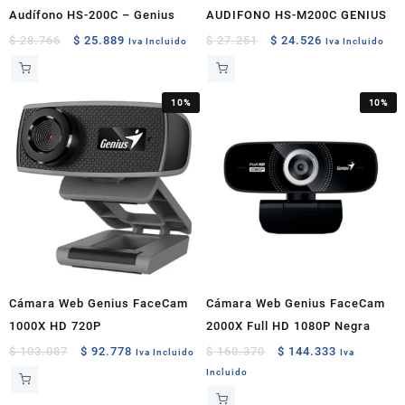
Audífono HS-200C – Genius
AUDIFONO HS-M200C GENIUS
Original
Current
Original
Current
$
28.766
$
25.889
$
27.251
$
24.526
Iva Incluido
Iva Incluido
price
price
price
price
was:
is:
was:
is:
$ 28.766.
$ 25.889.
$ 27.251.
$ 24.526.
10%
10%
Cámara Web Genius FaceCam
Cámara Web Genius FaceCam
1000X HD 720P
2000X Full HD 1080P Negra
Original
Current
Original
Current
$
103.087
$
92.778
$
160.370
$
144.333
Iva Incluido
Iva
price
price
price
price
Incluido
was:
is:
was:
is: