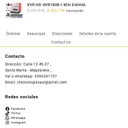
was:
is:
XVR HD-XVR1B08-I 8CH DAHUA
$ 65.029.
$ 58.526.
Original
Current
$
291.976
$
262.778
Iva Incluido
price
price
was:
is:
$ 291.976.
$ 262.778.
Órdenes
Descargas
Direcciones
Detalles de la cuenta
Contact Us
Contacto
Dirección: Calle 13 #5-37 ,
Santa Marta - Magdalena ,
Cel o whatsApp: 3006241757
Email: ctecnologiasaul@gmail.com
Redes sociales
Facebook
TikTok
Whatsapp
Instagram