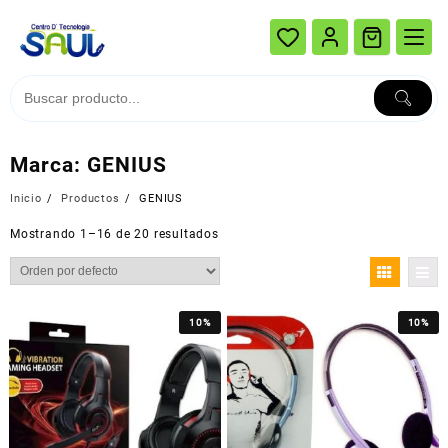
Ir
al
contenido
Marca:
GENIUS
Inicio
Productos
GENIUS
Mostrando 1–16 de 20 resultados
10%
10%