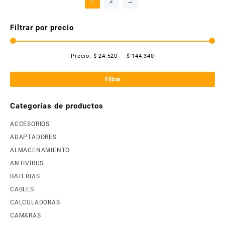
1
2
→
Filtrar por precio
Precio:
$ 24.520
—
$ 144.340
Pre
Pre
mí
má
Filtrar
Categorías de productos
ACCESORIOS
ADAPTADORES
ALMACENAMIENTO
ANTIVIRUS
BATERIAS
CABLES
CALCULADORAS
CAMARAS