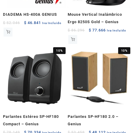
DIADEMA HS-400A GENIUS
Mouse Vertical Inalámbrico
Ergo 8250S Gold – Genius
Original
Current
$
52.046
$
46.841
Iva Incluido
price
price
Original
Current
$
86.296
$
77.666
Iva Incluido
was:
is:
price
price
$ 52.046.
$ 46.841.
was:
is:
$ 86.296.
$ 77.666.
10%
10%
Parlantes Estéreo SP-HF180
Parlantes SP-HF180 2.0 –
Compact – Genius
Genius
Original
Current
Original
Current
$
78.149
$
70.334
$
53.458
$
48.112
Iva Incluido
Iva Incluido