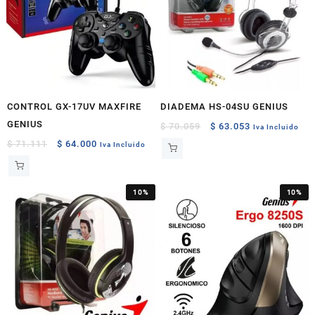
CONTROL GX-17UV MAXFIRE
DIADEMA HS-04SU GENIUS
GENIUS
Original
Current
$
70.059
$
63.053
Iva Incluido
price
price
Original
Current
$
71.111
$
64.000
Iva Incluido
was:
is:
price
price
$ 70.059.
$ 63.053.
was:
is:
$ 71.111.
$ 64.000.
10%
10%