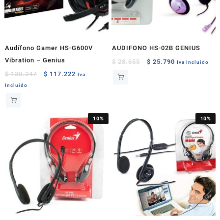
Audífono Gamer HS-G600V
AUDIFONO HS-02B GENIUS
Vibration – Genius
Original
Current
$
28.655
$
25.790
Iva Incluido
price
price
Original
Current
$
130.247
$
117.222
Iva
was:
is:
price
price
Incluido
$ 28.655.
$ 25.790.
was:
is:
$ 130.247.
$ 117.222.
10%
10%